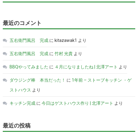
最近のコメント
五右衛門風呂 完成
に
kitazawak1
より
五右衛門風呂 完成
に
竹村 光貴
より
BBQやってみました
に
４月になりましたね | 北澤アート
より
ダウジング棒 本当だった！
に
1年前 – ストーブキッチン ・ゲ
ストハウス
より
キッチン完成
に
今日はゲストハウス作り | 北澤アート
より
最近の投稿