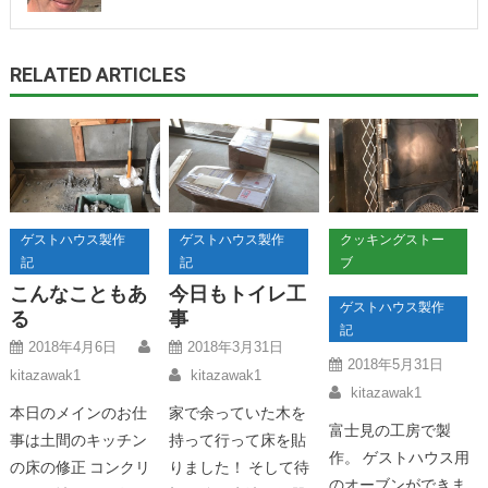
RELATED ARTICLES
ゲストハウス製作
ゲストハウス製作
クッキングストー
記
記
ブ
こんなこともあ
今日もトイレ工
ゲストハウス製作
る
事
記
2018年4月6日
2018年3月31日
2018年5月31日
kitazawak1
kitazawak1
kitazawak1
本日のメインのお仕
家で余っていた木を
富士見の工房で製
事は土間のキッチン
持って行って床を貼
作。 ゲストハウス用
の床の修正 コンクリ
りました！ そして待
のオーブンができま