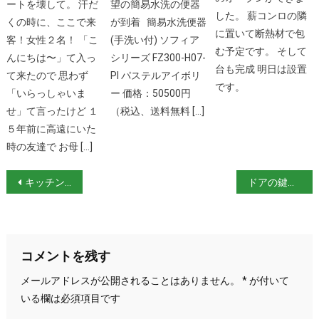
ートを壊して。 汗だ
望の簡易水洗の便器
した。 薪コンロの隣
くの時に、ここで来
が到着 簡易水洗便器
に置いて断熱材で包
客！女性２名！ 「こ
(手洗い付) ソフィア
む予定です。 そして
んにちは〜」て入っ
シリーズ FZ300-H07-
台も完成 明日は設置
て来たので 思わず
PI パステルアイボリ
です。
「いらっしゃいま
ー 価格：50500円
せ」て言ったけど １
（税込、送料無料 […]
５年前に高遠にいた
時の友達で お母 […]
投
キッチン完成
ドアの鍵を購入
稿
ナ
コメントを残す
ビ
メールアドレスが公開されることはありません。
*
が付いて
ゲ
いる欄は必須項目です