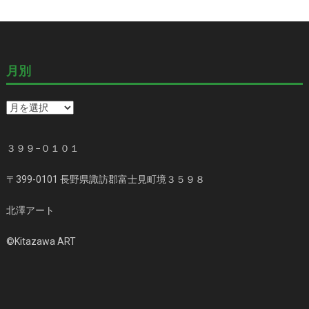
月別
月
別
３９９−０１０１
〒399-0101 長野県諏訪郡富士見町境３５９８
北澤アート
©️Kitazawa ART