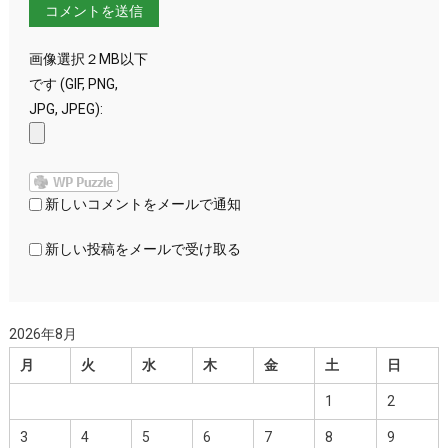
画像選択２MB以下
です (GIF, PNG,
JPG, JPEG):
新しいコメントをメールで通知
新しい投稿をメールで受け取る
2026年8月
月
火
水
木
金
土
日
1
2
3
4
5
6
7
8
9