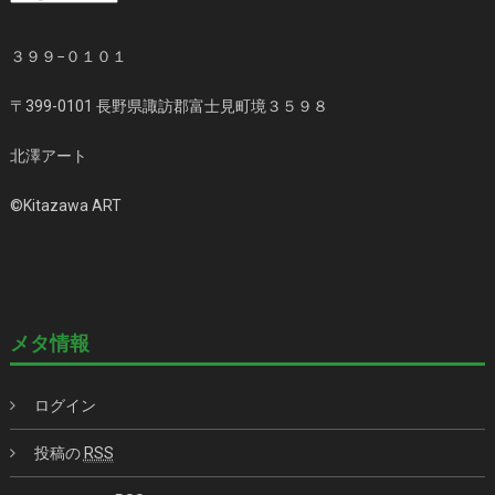
別
３９９−０１０１
〒399-0101 長野県諏訪郡富士見町境３５９８
北澤アート
©️Kitazawa ART
メタ情報
ログイン
投稿の
RSS