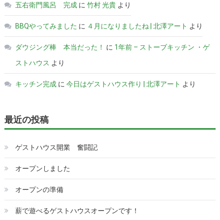
五右衛門風呂 完成
に
竹村 光貴
より
BBQやってみました
に
４月になりましたね | 北澤アート
より
ダウジング棒 本当だった！
に
1年前 – ストーブキッチン ・ゲ
ストハウス
より
キッチン完成
に
今日はゲストハウス作り | 北澤アート
より
最近の投稿
ゲストハウス開業 奮闘記
オープンしました
オープンの準備
薪で遊べるゲストハウスオープンです！