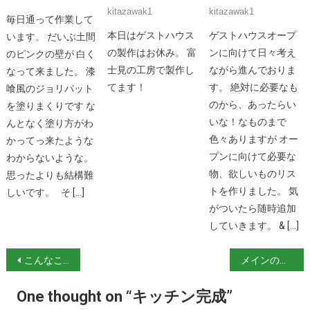
kitazawak1
kitazawak1
毎日通って作業して
本日はゲストハウス
ゲストハウスオープ
います。 だいぶ土間
の製作はお休み。 富
ンに向けて日々考え
のピンクの壁が 白く
士見の工房で製作し
ながら進んでおりま
なって来ました。 漆
てます！
す。 絶対に必要なも
喰風のジョリパット
のから、あったらい
を塗りまくりです な
いな！なものまで
んとなく塗り方がわ
色々ありますが オー
かってっ来たような
プンに向けて必要な
わからないような。
物、欲しいものリス
思ったよりも結構難
トを作りました。 気
しいです。 そ […]
がついたら随時追加
していきます。 & […]
投
こんなこともある
メインの土間のリフォーム
稿
One thought on “キッチン完成”