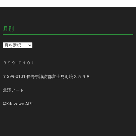
月別
月
別
３９９−０１０１
〒399-0101 長野県諏訪郡富士見町境３５９８
北澤アート
©️Kitazawa ART