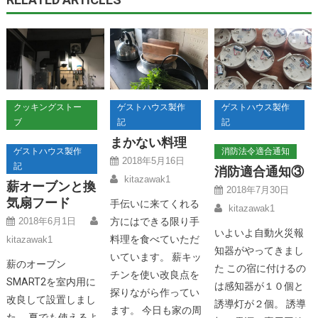
クッキングストー
ゲストハウス製作
ゲストハウス製作
ブ
記
記
まかない料理
ゲストハウス製作
消防法令適合通知
2018年5月16日
記
消防適合通知③
kitazawak1
薪オーブンと換
2018年7月30日
気扇フード
手伝いに来てくれる
kitazawak1
2018年6月1日
方にはできる限り手
いよいよ自動火災報
料理を食べていただ
kitazawak1
知器がやってきまし
いています。 薪キッ
薪のオーブン
た この宿に付けるの
チンを使い改良点を
SMART2を室内用に
は感知器が１０個と
探りながら作ってい
改良して設置しまし
誘導灯が２個。 誘導
ます。 今日も家の周
た。 夏でも使えるよ