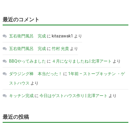
最近のコメント
五右衛門風呂 完成
に
kitazawak1
より
五右衛門風呂 完成
に
竹村 光貴
より
BBQやってみました
に
４月になりましたね | 北澤アート
より
ダウジング棒 本当だった！
に
1年前 – ストーブキッチン ・ゲ
ストハウス
より
キッチン完成
に
今日はゲストハウス作り | 北澤アート
より
最近の投稿